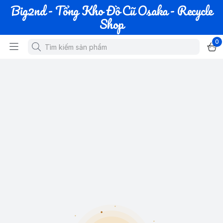
Big2nd - Tổng Kho Đồ Cũ Osaka - Recycle
Shop
0