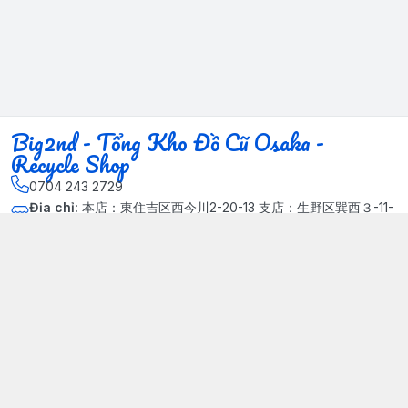
Big2nd - Tổng Kho Đồ Cũ Osaka -
Recycle Shop
0704 243 2729
Địa chỉ
:
本店：東住吉区西今川2-20-13 支店：生野区巽西３-11-
14, Phường Xuân Đỉnh, Hà Nội - Quận Bắc Từ Liêm
Kết nối
https://www.facebook.com/HasuRecycle.DoCu.Osaka.NhatBa
n
704 243 2729
Giới thiệu
© 2024 Sản phẩm phát triển bởi Big corporation