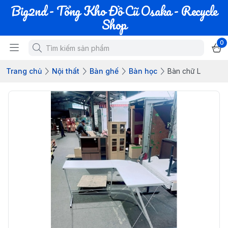
Big2nd - Tổng Kho Đồ Cũ Osaka - Recycle
Shop
0
Trang chủ
Nội thất
Bàn ghế
Bàn học
Bàn chữ L