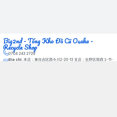
Big2nd - Tổng Kho Đồ Cũ Osaka -
Recycle Shop
0704 243 2729
Địa chỉ
:
本店：東住吉区西今川2-20-13 支店：生野区巽西３-11-
14, Phường Xuân Đỉnh, Hà Nội - Quận Bắc Từ Liêm
Kết nối
https://www.facebook.com/HasuRecycle.DoCu.Osaka.NhatBa
n
704 243 2729
Giới thiệu
© 2024 Sản phẩm phát triển bởi Big corporation