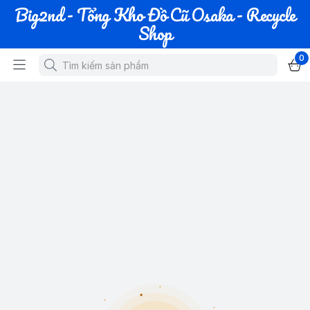
Big2nd - Tổng Kho Đồ Cũ Osaka - Recycle
Shop
0