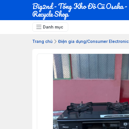
Big2nd - Tổng Kho Đồ Cũ Osaka -
Recycle Shop
Danh mục
Trang chủ
Điện gia dụng/Consumer Electron