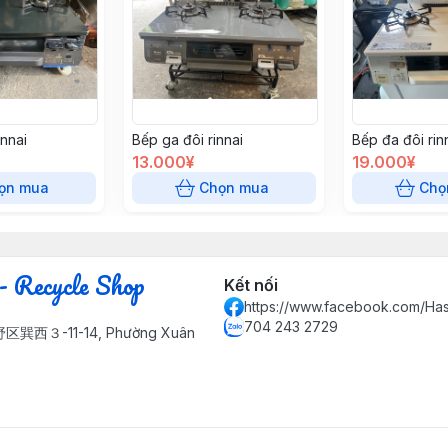
nnai
Bếp ga đôi rinnai
Bếp đa đôi rin
13.000¥
19.000¥
ọn mua
Chọn mua
Chọ
- Recycle Shop
Kết nối
https://www.facebook.com/Ha
704 243 2729
３-11-14, Phường Xuân