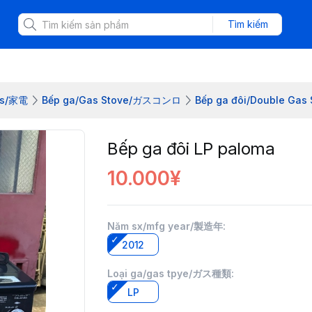
Tìm kiếm
ics/家電
Bếp ga/Gas Stove/ガスコンロ
Bếp ga đôi/Double G
Bếp ga đôi LP paloma
10.000¥
Năm sx/mfg year/製造年
:
2012
Loại ga/gas tpye/ガス種類
:
LP