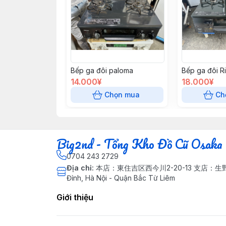
Bếp ga đôi paloma
Bếp ga đôi Ri
14.000¥
18.000¥
Chọn mua
Ch
Big2nd - Tổng Kho Đồ Cũ Osaka 
0704 243 2729
Địa chỉ
:
本店：東住吉区西今川2-20-13 支店：生野区巽西
Đỉnh, Hà Nội - Quận Bắc Từ Liêm
Giới thiệu