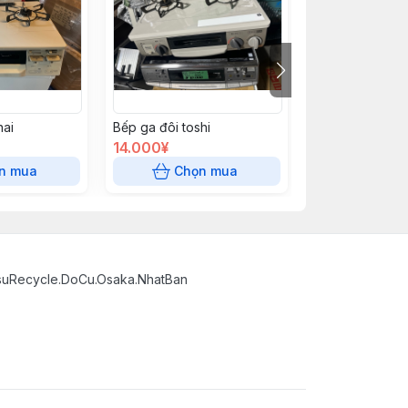
nai
Bếp ga đôi toshi
Bếp ga đôi osa
14.000¥
15.000¥
n mua
Chọn mua
Chọn
suRecycle.DoCu.Osaka.NhatBan