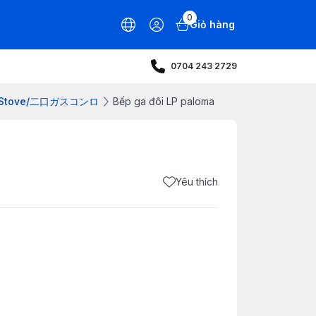
0
Giỏ hàng
0704 243 2729
as Stove/二口ガスコンロ
Bếp ga đôi LP paloma
Yêu thích