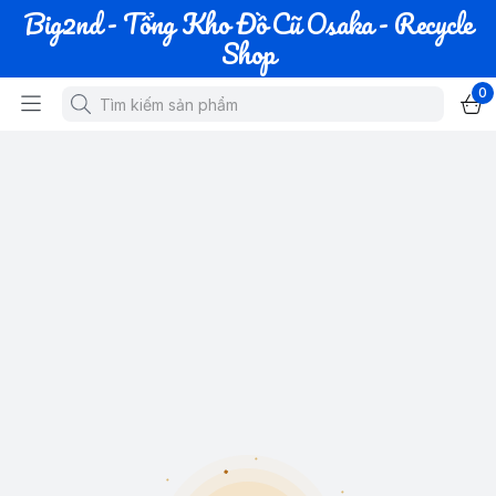
Big2nd - Tổng Kho Đồ Cũ Osaka - Recycle
Shop
0