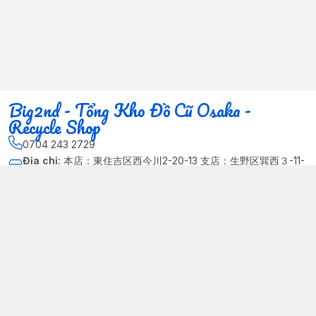
Big2nd - Tổng Kho Đồ Cũ Osaka -
Recycle Shop
0704 243 2729
Địa chỉ
:
本店：東住吉区西今川2-20-13 支店：生野区巽西３-11-
14, Phường Xuân Đỉnh, Hà Nội - Quận Bắc Từ Liêm
Kết nối
https://www.facebook.com/HasuRecycle.DoCu.Osaka.NhatBa
n
704 243 2729
Giới thiệu
© 2024 Sản phẩm phát triển bởi Big corporation