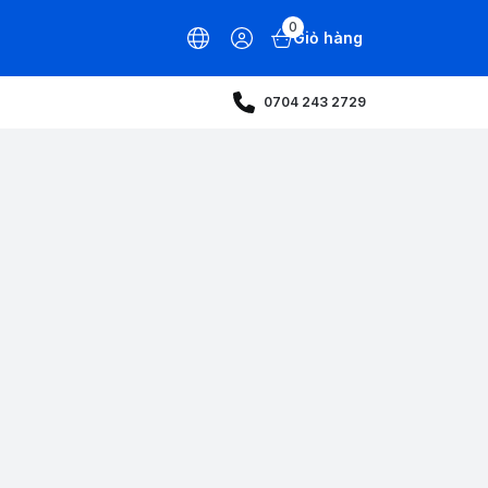
0
Giỏ hàng
0704 243 2729