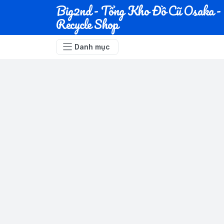
Big2nd - Tổng Kho Đồ Cũ Osaka -
Recycle Shop
Danh mục