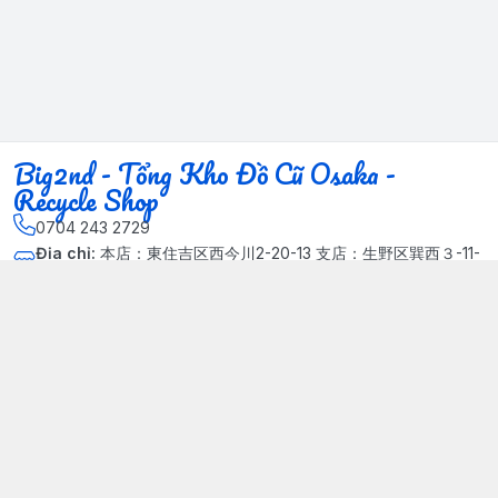
Big2nd - Tổng Kho Đồ Cũ Osaka -
Recycle Shop
0704 243 2729
Địa chỉ
:
本店：東住吉区西今川2-20-13 支店：生野区巽西３-11-
14, Phường Xuân Đỉnh, Hà Nội - Quận Bắc Từ Liêm
Kết nối
https://www.facebook.com/HasuRecycle.DoCu.Osaka.NhatBa
n
704 243 2729
Giới thiệu
© 2024 Sản phẩm phát triển bởi Big corporation