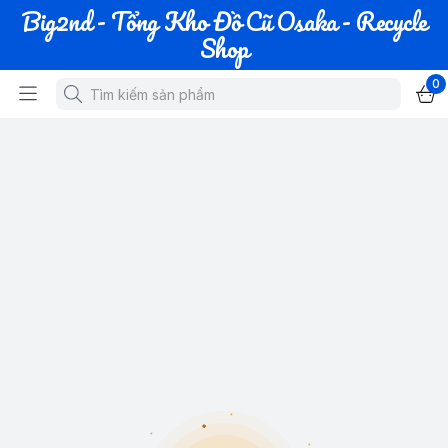
Big2nd - Tổng Kho Đồ Cũ Osaka - Recycle
Shop
0