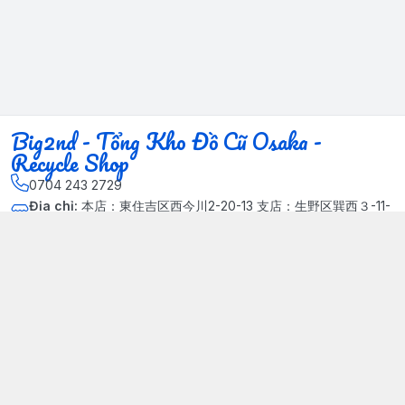
Big2nd - Tổng Kho Đồ Cũ Osaka -
Recycle Shop
0704 243 2729
Địa chỉ
:
本店：東住吉区西今川2-20-13 支店：生野区巽西３-11-
14, Phường Xuân Đỉnh, Hà Nội - Quận Bắc Từ Liêm
Kết nối
https://www.facebook.com/HasuRecycle.DoCu.Osaka.NhatBa
n
704 243 2729
Giới thiệu
© 2024 Sản phẩm phát triển bởi Big corporation