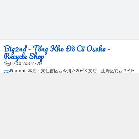
Big2nd - Tổng Kho Đồ Cũ Osaka -
Recycle Shop
0704 243 2729
Địa chỉ
:
本店：東住吉区西今川2-20-13 支店：生野区巽西３-11-
14, Phường Xuân Đỉnh, Hà Nội - Quận Bắc Từ Liêm
Kết nối
https://www.facebook.com/HasuRecycle.DoCu.Osaka.NhatBa
n
704 243 2729
Giới thiệu
© 2024 Sản phẩm phát triển bởi Big corporation