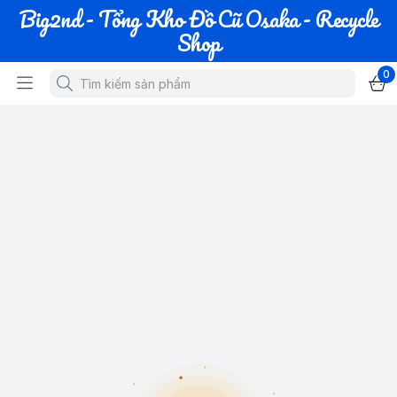
Big2nd - Tổng Kho Đồ Cũ Osaka - Recycle
Shop
0