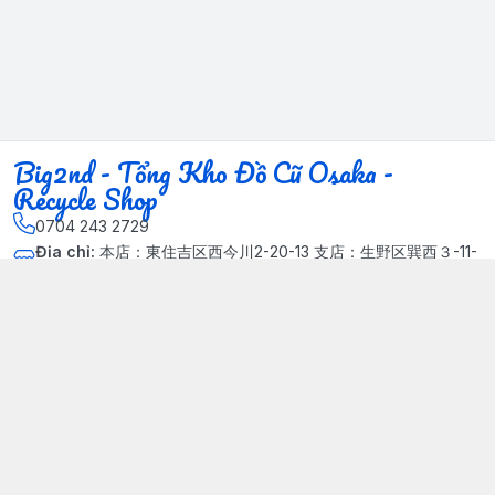
Big2nd - Tổng Kho Đồ Cũ Osaka -
Recycle Shop
0704 243 2729
Địa chỉ
:
本店：東住吉区西今川2-20-13 支店：生野区巽西３-11-
14, Phường Xuân Đỉnh, Hà Nội - Quận Bắc Từ Liêm
Kết nối
https://www.facebook.com/HasuRecycle.DoCu.Osaka.NhatBa
n
704 243 2729
Giới thiệu
© 2024 Sản phẩm phát triển bởi Big corporation