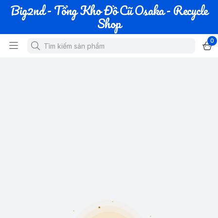
Big2nd - Tổng Kho Đồ Cũ Osaka - Recycle
Shop
0