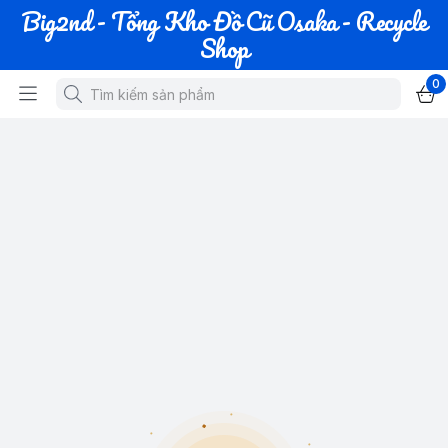
Big2nd - Tổng Kho Đồ Cũ Osaka - Recycle
Shop
0