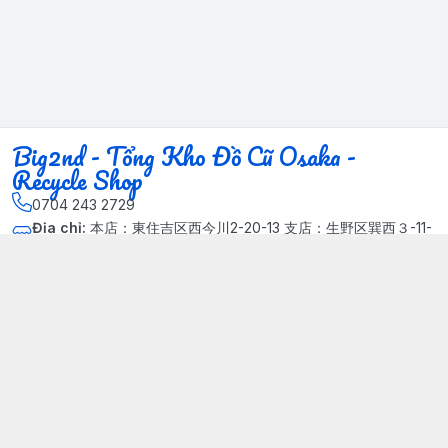
Big2nd - Tổng Kho Đồ Cũ Osaka -
Recycle Shop
0704 243 2729
Địa chỉ
:
本店：東住吉区西今川2-20-13 支店：生野区巽西３-11-
14, Phường Xuân Đỉnh, Hà Nội - Quận Bắc Từ Liêm
Kết nối
https://www.facebook.com/HasuRecycle.DoCu.Osaka.NhatBa
n
704 243 2729
Giới thiệu
© 2024 Sản phẩm phát triển bởi Big corporation