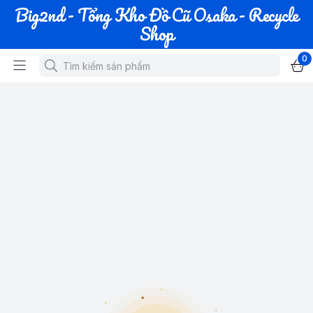
Big2nd - Tổng Kho Đồ Cũ Osaka - Recycle
Shop
0