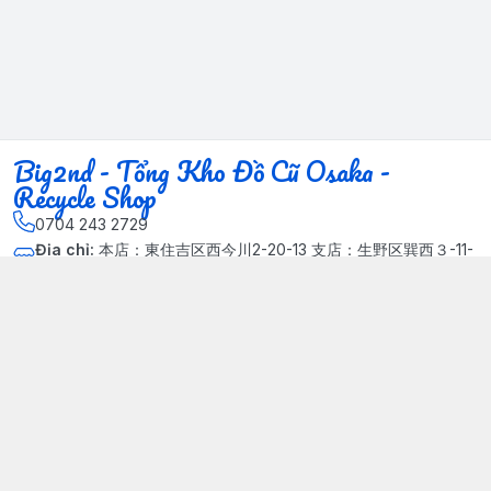
Big2nd - Tổng Kho Đồ Cũ Osaka -
Recycle Shop
0704 243 2729
Địa chỉ
:
本店：東住吉区西今川2-20-13 支店：生野区巽西３-11-
14, Phường Xuân Đỉnh, Hà Nội - Quận Bắc Từ Liêm
Kết nối
https://www.facebook.com/HasuRecycle.DoCu.Osaka.NhatBa
n
704 243 2729
Giới thiệu
© 2024 Sản phẩm phát triển bởi Big corporation