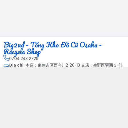
Big2nd - Tổng Kho Đồ Cũ Osaka -
Recycle Shop
0704 243 2729
Địa chỉ
:
本店：東住吉区西今川2-20-13 支店：生野区巽西３-11-
14, Phường Xuân Đỉnh, Hà Nội - Quận Bắc Từ Liêm
Kết nối
https://www.facebook.com/HasuRecycle.DoCu.Osaka.NhatBa
n
704 243 2729
Giới thiệu
© 2024 Sản phẩm phát triển bởi Big corporation