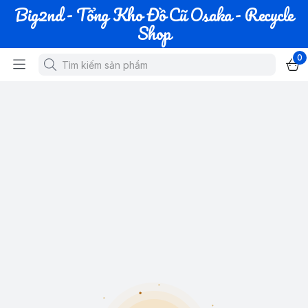
Big2nd - Tổng Kho Đồ Cũ Osaka - Recycle
Shop
0