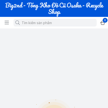
Big2nd - Tổng Kho Đồ Cũ Osaka - Recycle
Shop
0