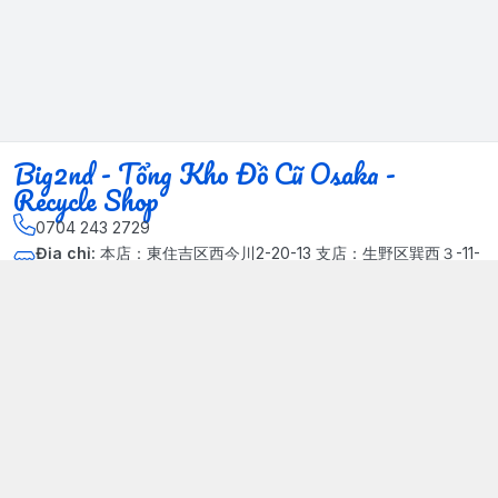
Big2nd - Tổng Kho Đồ Cũ Osaka -
Recycle Shop
0704 243 2729
Địa chỉ
:
本店：東住吉区西今川2-20-13 支店：生野区巽西３-11-
14, Phường Xuân Đỉnh, Hà Nội - Quận Bắc Từ Liêm
Kết nối
https://www.facebook.com/HasuRecycle.DoCu.Osaka.NhatBa
n
704 243 2729
Giới thiệu
© 2024 Sản phẩm phát triển bởi Big corporation