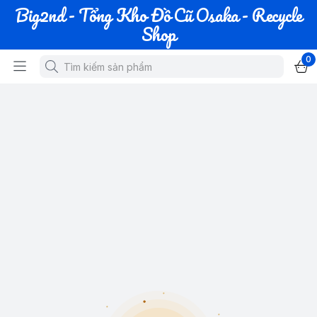
Big2nd - Tổng Kho Đồ Cũ Osaka - Recycle
Shop
0