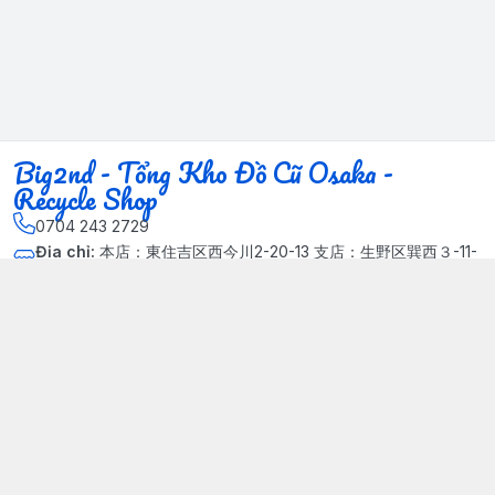
Big2nd - Tổng Kho Đồ Cũ Osaka -
Recycle Shop
0704 243 2729
Địa chỉ
:
本店：東住吉区西今川2-20-13 支店：生野区巽西３-11-
14, Phường Xuân Đỉnh, Hà Nội - Quận Bắc Từ Liêm
Kết nối
https://www.facebook.com/HasuRecycle.DoCu.Osaka.NhatBa
n
704 243 2729
Giới thiệu
© 2024 Sản phẩm phát triển bởi Big corporation