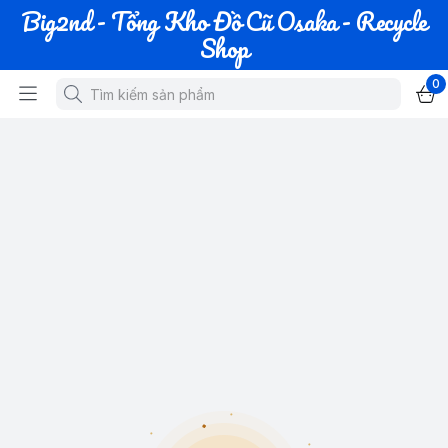
Big2nd - Tổng Kho Đồ Cũ Osaka - Recycle
Shop
0