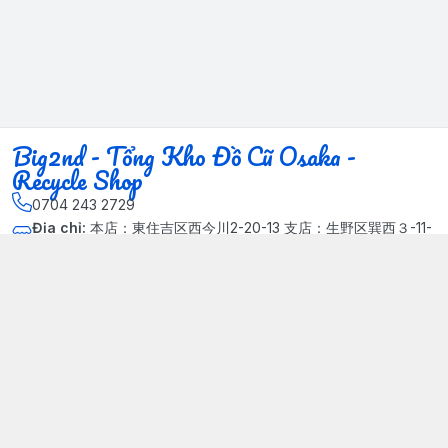
Big2nd - Tổng Kho Đồ Cũ Osaka -
Recycle Shop
0704 243 2729
Địa chỉ
:
本店：東住吉区西今川2-20-13 支店：生野区巽西３-11-
14, Phường Xuân Đỉnh, Hà Nội - Quận Bắc Từ Liêm
Kết nối
https://www.facebook.com/HasuRecycle.DoCu.Osaka.NhatBa
n
704 243 2729
Giới thiệu
© 2024 Sản phẩm phát triển bởi Big corporation