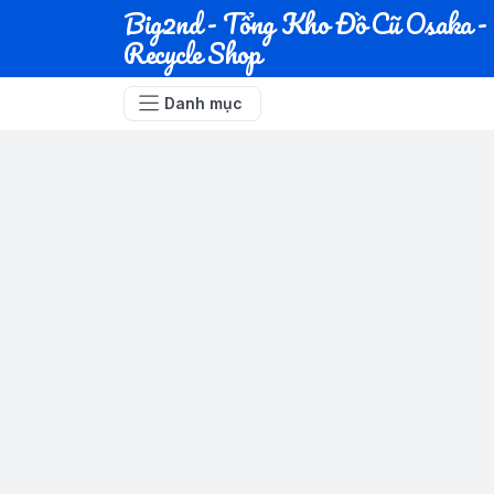
Big2nd - Tổng Kho Đồ Cũ Osaka -
Recycle Shop
Danh mục