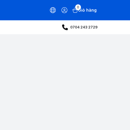
0
Giỏ hàng
0704 243 2729