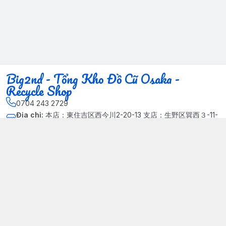
Big2nd - Tổng Kho Đồ Cũ Osaka -
Recycle Shop
0704 243 2729
Địa chỉ
:
本店：東住吉区西今川2-20-13 支店：生野区巽西３-11-
14, Phường Xuân Đỉnh, Hà Nội - Quận Bắc Từ Liêm
Kết nối
https://www.facebook.com/HasuRecycle.DoCu.Osaka.NhatBa
n
704 243 2729
Giới thiệu
© 2024 Sản phẩm phát triển bởi Big corporation