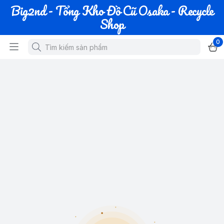
Big2nd - Tổng Kho Đồ Cũ Osaka - Recycle
Shop
0