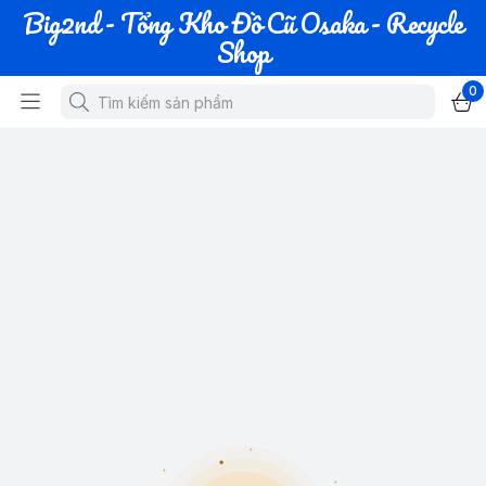
Big2nd - Tổng Kho Đồ Cũ Osaka - Recycle
Shop
0