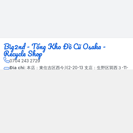
Big2nd - Tổng Kho Đồ Cũ Osaka -
Recycle Shop
0704 243 2729
Địa chỉ
:
本店：東住吉区西今川2-20-13 支店：生野区巽西３-11-
14, Phường Xuân Đỉnh, Hà Nội - Quận Bắc Từ Liêm
Kết nối
https://www.facebook.com/HasuRecycle.DoCu.Osaka.NhatBa
n
704 243 2729
Giới thiệu
© 2024 Sản phẩm phát triển bởi Big corporation