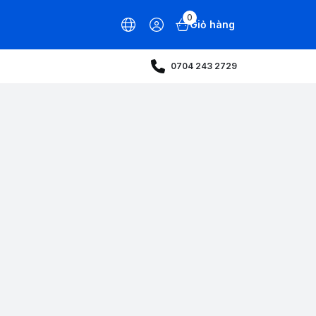
0
Giỏ hàng
0704 243 2729