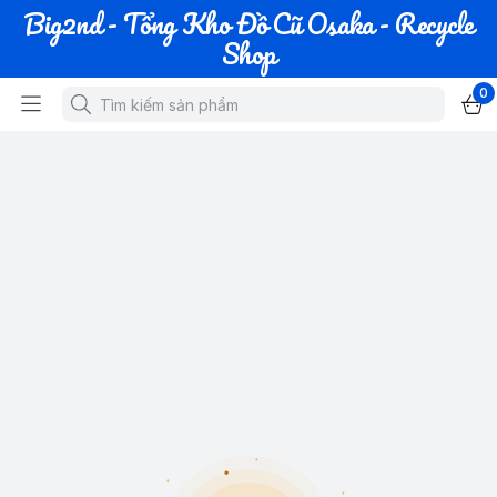
Big2nd - Tổng Kho Đồ Cũ Osaka - Recycle
Shop
0