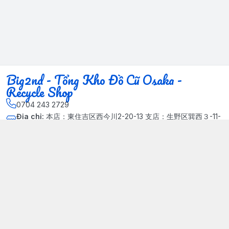
Big2nd - Tổng Kho Đồ Cũ Osaka -
Recycle Shop
0704 243 2729
Địa chỉ
:
本店：東住吉区西今川2-20-13 支店：生野区巽西３-11-
14, Phường Xuân Đỉnh, Hà Nội - Quận Bắc Từ Liêm
Kết nối
https://www.facebook.com/HasuRecycle.DoCu.Osaka.NhatBa
n
704 243 2729
Giới thiệu
© 2024 Sản phẩm phát triển bởi Big corporation