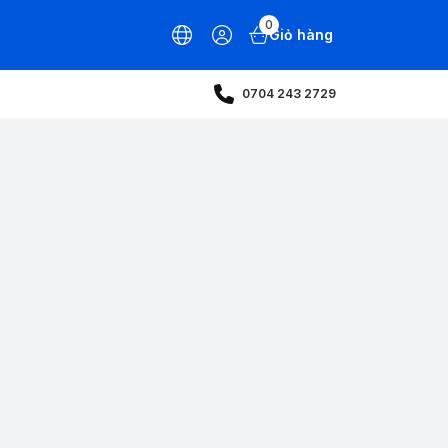
0
Giỏ hàng
0704 243 2729