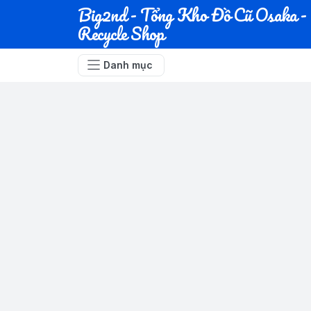
Big2nd - Tổng Kho Đồ Cũ Osaka -
Recycle Shop
Danh mục