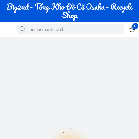
Big2nd - Tổng Kho Đồ Cũ Osaka - Recycle
Shop
0