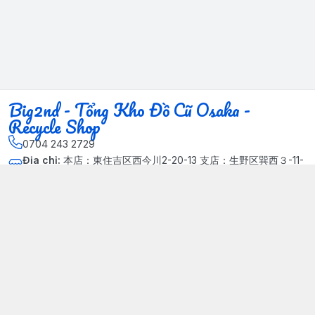
Big2nd - Tổng Kho Đồ Cũ Osaka -
Recycle Shop
0704 243 2729
Địa chỉ
:
本店：東住吉区西今川2-20-13 支店：生野区巽西３-11-
14, Phường Xuân Đỉnh, Hà Nội - Quận Bắc Từ Liêm
Kết nối
https://www.facebook.com/HasuRecycle.DoCu.Osaka.NhatBa
n
704 243 2729
Giới thiệu
© 2024 Sản phẩm phát triển bởi Big corporation