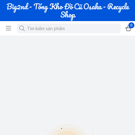
Big2nd - Tổng Kho Đồ Cũ Osaka - Recycle
Shop
0