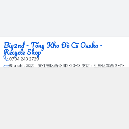
Big2nd - Tổng Kho Đồ Cũ Osaka -
Recycle Shop
0704 243 2729
Địa chỉ
:
本店：東住吉区西今川2-20-13 支店：生野区巽西３-11-
14, Phường Xuân Đỉnh, Hà Nội - Quận Bắc Từ Liêm
Kết nối
https://www.facebook.com/HasuRecycle.DoCu.Osaka.NhatBa
n
704 243 2729
Giới thiệu
© 2024 Sản phẩm phát triển bởi Big corporation