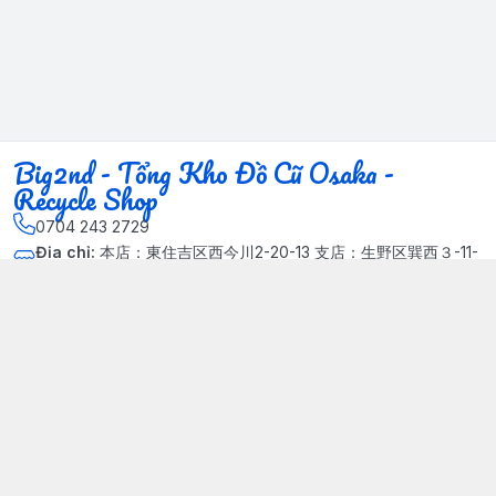
Big2nd - Tổng Kho Đồ Cũ Osaka -
Recycle Shop
0704 243 2729
Địa chỉ
:
本店：東住吉区西今川2-20-13 支店：生野区巽西３-11-
14, Phường Xuân Đỉnh, Hà Nội - Quận Bắc Từ Liêm
Kết nối
https://www.facebook.com/HasuRecycle.DoCu.Osaka.NhatBa
n
704 243 2729
Giới thiệu
© 2024 Sản phẩm phát triển bởi Big corporation