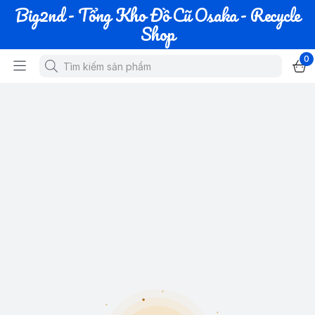
Big2nd - Tổng Kho Đồ Cũ Osaka - Recycle
Shop
0