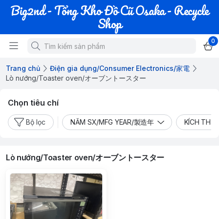
Big2nd - Tổng Kho Đồ Cũ Osaka - Recycle
Shop
0
Trang chủ
Điện gia dụng/Consumer Electronics/家電
Lò nướng/Toaster oven/オーブントースター
Chọn tiêu chí
Bộ lọc
NĂM SX/MFG YEAR/製造年
KÍCH THƯ
Lò nướng/Toaster oven/オーブントースター