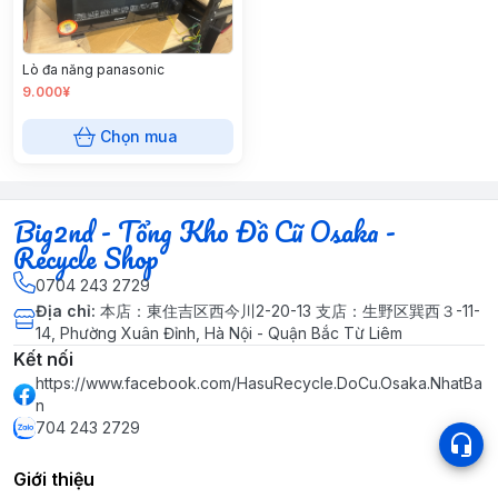
Lò đa năng panasonic
9.000¥
Chọn mua
Big2nd - Tổng Kho Đồ Cũ Osaka -
Recycle Shop
0704 243 2729
Địa chỉ
:
本店：東住吉区西今川2-20-13 支店：生野区巽西３-11-
14, Phường Xuân Đỉnh, Hà Nội - Quận Bắc Từ Liêm
Kết nối
https://www.facebook.com/HasuRecycle.DoCu.Osaka.NhatBa
n
704 243 2729
Giới thiệu