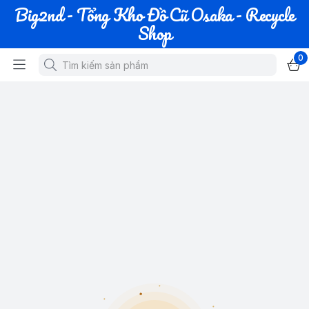
Big2nd - Tổng Kho Đồ Cũ Osaka - Recycle
Shop
0