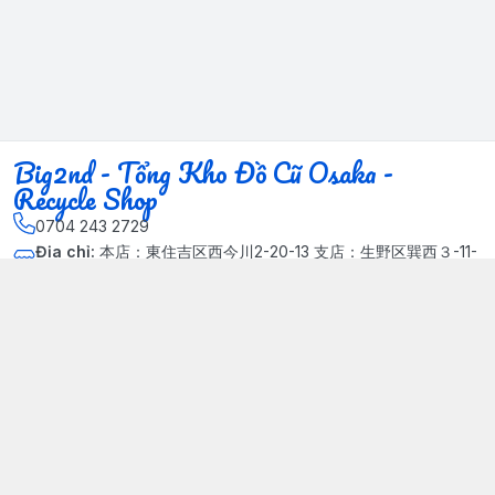
Big2nd - Tổng Kho Đồ Cũ Osaka -
Recycle Shop
0704 243 2729
Địa chỉ
:
本店：東住吉区西今川2-20-13 支店：生野区巽西３-11-
14, Phường Xuân Đỉnh, Hà Nội - Quận Bắc Từ Liêm
Kết nối
https://www.facebook.com/HasuRecycle.DoCu.Osaka.NhatBa
n
704 243 2729
Giới thiệu
© 2024 Sản phẩm phát triển bởi Big corporation