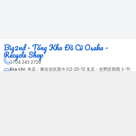
Big2nd - Tổng Kho Đồ Cũ Osaka -
Recycle Shop
0704 243 2729
Địa chỉ
:
本店：東住吉区西今川2-20-13 支店：生野区巽西３-11-
14, Phường Xuân Đỉnh, Hà Nội - Quận Bắc Từ Liêm
Kết nối
https://www.facebook.com/HasuRecycle.DoCu.Osaka.NhatBa
n
704 243 2729
Giới thiệu
© 2024 Sản phẩm phát triển bởi Big corporation