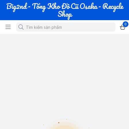
Big2nd - Tổng Kho Đồ Cũ Osaka - Recycle
Shop
0