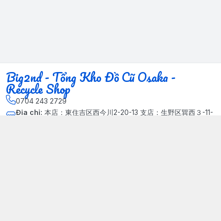
Big2nd - Tổng Kho Đồ Cũ Osaka -
Recycle Shop
0704 243 2729
Địa chỉ
:
本店：東住吉区西今川2-20-13 支店：生野区巽西３-11-
14, Phường Xuân Đỉnh, Hà Nội - Quận Bắc Từ Liêm
Kết nối
https://www.facebook.com/HasuRecycle.DoCu.Osaka.NhatBa
n
704 243 2729
Giới thiệu
© 2024 Sản phẩm phát triển bởi Big corporation