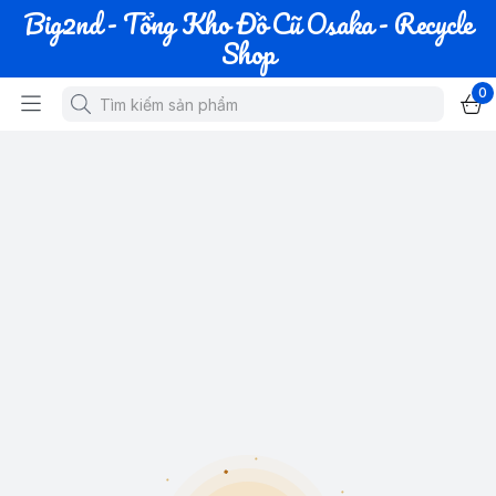
Big2nd - Tổng Kho Đồ Cũ Osaka - Recycle
Shop
0