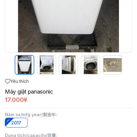
Yêu thích
Máy giặt panasonic
17.000¥
Năm sx/mfg year/製造年
:
2017
Dung tích/capacity/容量
: