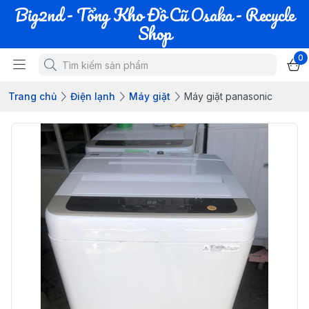
Big2nd - Tổng Kho Đồ Cũ Osaka - Recycle
Shop
0
Trang chủ
Điện lạnh
Máy giặt
Máy giặt panasonic