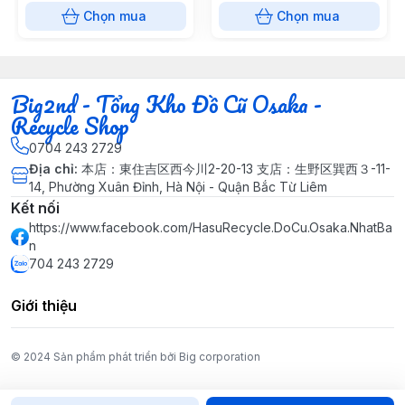
Chọn mua
Chọn mua
Big2nd - Tổng Kho Đồ Cũ Osaka -
Recycle Shop
0704 243 2729
Địa chỉ
:
本店：東住吉区西今川2-20-13 支店：生野区巽西３-11-
14, Phường Xuân Đỉnh, Hà Nội - Quận Bắc Từ Liêm
Kết nối
https://www.facebook.com/HasuRecycle.DoCu.Osaka.NhatBa
n
704 243 2729
Giới thiệu
© 2024 Sản phẩm phát triển bởi Big corporation