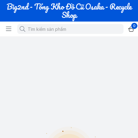
Big2nd - Tổng Kho Đồ Cũ Osaka - Recycle
Shop
0