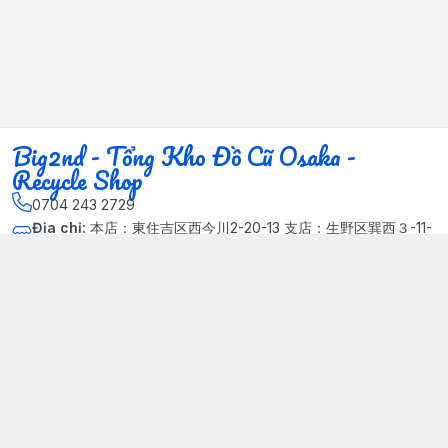
Big2nd - Tổng Kho Đồ Cũ Osaka -
Recycle Shop
0704 243 2729
Địa chỉ
:
本店：東住吉区西今川2-20-13 支店：生野区巽西３-11-
14, Phường Xuân Đỉnh, Hà Nội - Quận Bắc Từ Liêm
Kết nối
https://www.facebook.com/HasuRecycle.DoCu.Osaka.NhatBa
n
704 243 2729
Giới thiệu
© 2024 Sản phẩm phát triển bởi Big corporation