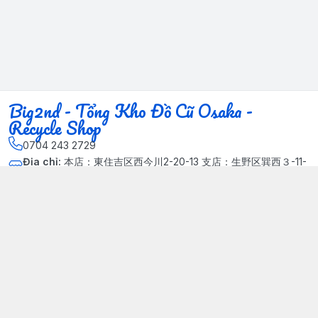
Big2nd - Tổng Kho Đồ Cũ Osaka -
Recycle Shop
0704 243 2729
Địa chỉ
:
本店：東住吉区西今川2-20-13 支店：生野区巽西３-11-
14, Phường Xuân Đỉnh, Hà Nội - Quận Bắc Từ Liêm
Kết nối
https://www.facebook.com/HasuRecycle.DoCu.Osaka.NhatBa
n
704 243 2729
Giới thiệu
© 2024 Sản phẩm phát triển bởi Big corporation