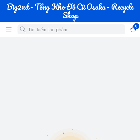
Big2nd - Tổng Kho Đồ Cũ Osaka - Recycle
Shop
0