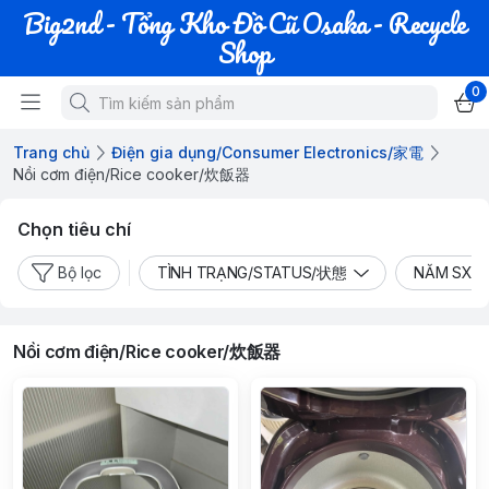
Big2nd - Tổng Kho Đồ Cũ Osaka - Recycle
Shop
0
Trang chủ
Điện gia dụng/Consumer Electronics/家電
Nồi cơm điện/Rice cooker/炊飯器
Chọn tiêu chí
Bộ lọc
TÌNH TRẠNG/STATUS/状態
NĂM SX/
Nồi cơm điện/Rice cooker/炊飯器