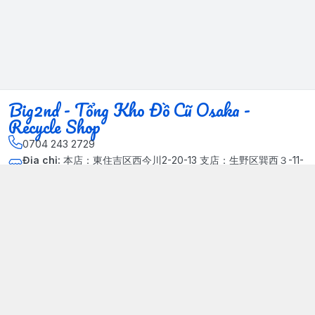
Big2nd - Tổng Kho Đồ Cũ Osaka -
Recycle Shop
0704 243 2729
Địa chỉ
:
本店：東住吉区西今川2-20-13 支店：生野区巽西３-11-
14, Phường Xuân Đỉnh, Hà Nội - Quận Bắc Từ Liêm
Kết nối
https://www.facebook.com/HasuRecycle.DoCu.Osaka.NhatBa
n
704 243 2729
Giới thiệu
© 2024 Sản phẩm phát triển bởi Big corporation