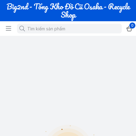
Big2nd - Tổng Kho Đồ Cũ Osaka - Recycle
Shop
0