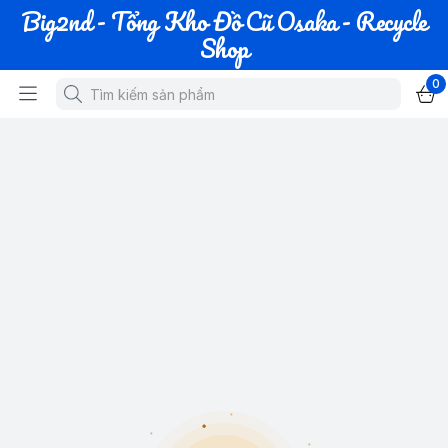
Big2nd - Tổng Kho Đồ Cũ Osaka - Recycle
Shop
0