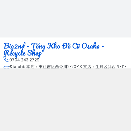
Big2nd - Tổng Kho Đồ Cũ Osaka -
Recycle Shop
0704 243 2729
Địa chỉ
:
本店：東住吉区西今川2-20-13 支店：生野区巽西３-11-
14, Phường Xuân Đỉnh, Hà Nội - Quận Bắc Từ Liêm
Kết nối
https://www.facebook.com/HasuRecycle.DoCu.Osaka.NhatBa
n
704 243 2729
Giới thiệu
© 2024 Sản phẩm phát triển bởi Big corporation