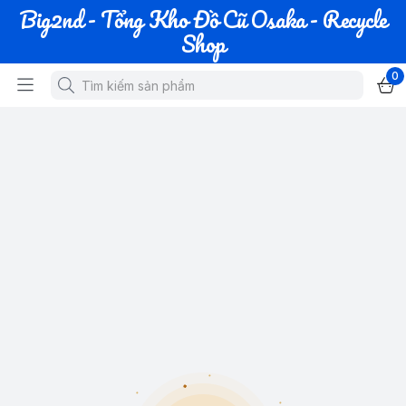
Big2nd - Tổng Kho Đồ Cũ Osaka - Recycle
Shop
0