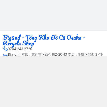
Big2nd - Tổng Kho Đồ Cũ Osaka -
Recycle Shop
0704 243 2729
Địa chỉ
:
本店：東住吉区西今川2-20-13 支店：生野区巽西３-11-
14, Phường Xuân Đỉnh, Hà Nội - Quận Bắc Từ Liêm
Kết nối
https://www.facebook.com/HasuRecycle.DoCu.Osaka.NhatBa
n
704 243 2729
Giới thiệu
© 2024 Sản phẩm phát triển bởi Big corporation