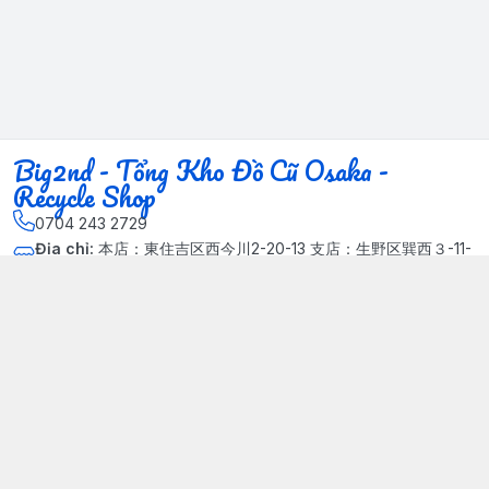
Big2nd - Tổng Kho Đồ Cũ Osaka -
Recycle Shop
0704 243 2729
Địa chỉ
:
本店：東住吉区西今川2-20-13 支店：生野区巽西３-11-
14, Phường Xuân Đỉnh, Hà Nội - Quận Bắc Từ Liêm
Kết nối
https://www.facebook.com/HasuRecycle.DoCu.Osaka.NhatBa
n
704 243 2729
Giới thiệu
© 2024 Sản phẩm phát triển bởi Big corporation