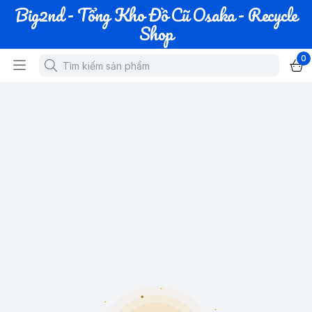
Big2nd - Tổng Kho Đồ Cũ Osaka - Recycle
Shop
0