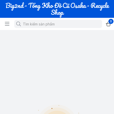
Big2nd - Tổng Kho Đồ Cũ Osaka - Recycle
Shop
0