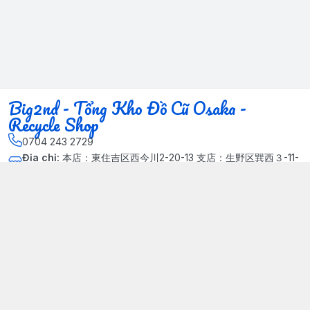
Big2nd - Tổng Kho Đồ Cũ Osaka -
Recycle Shop
0704 243 2729
Địa chỉ
:
本店：東住吉区西今川2-20-13 支店：生野区巽西３-11-
14, Phường Xuân Đỉnh, Hà Nội - Quận Bắc Từ Liêm
Kết nối
https://www.facebook.com/HasuRecycle.DoCu.Osaka.NhatBa
n
704 243 2729
Giới thiệu
© 2024 Sản phẩm phát triển bởi Big corporation