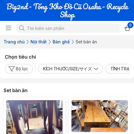
Big2nd - Tổng Kho Đồ Cũ Osaka - Recycle
Shop
0
Trang chủ
Nội thất
Bàn ghế
Set bàn ăn
Chọn tiêu chí
Bộ lọc
KÍCH THƯỚC/SIZE/サイズ
TÌNH TRẠN
Set bàn ăn