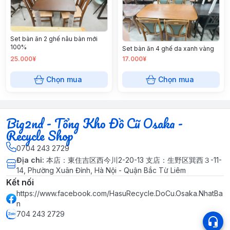
Set bàn ăn 2 ghế nâu bàn mới
100%
Set bàn ăn 4 ghế da xanh vàng
25.000¥
17.000¥
Chọn mua
Chọn mua
Big2nd - Tổng Kho Đồ Cũ Osaka -
Recycle Shop
0704 243 2729
Địa chỉ
:
本店：東住吉区西今川2-20-13 支店：生野区巽西３-11-
14, Phường Xuân Đỉnh, Hà Nội - Quận Bắc Từ Liêm
Kết nối
https://www.facebook.com/HasuRecycle.DoCu.Osaka.NhatBa
n
704 243 2729