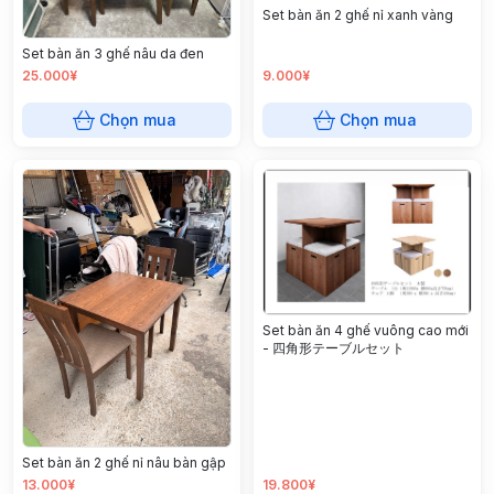
Set bàn ăn 2 ghế nỉ xanh vàng
Set bàn ăn 3 ghế nâu da đen
25.000¥
9.000¥
Chọn mua
Chọn mua
Set bàn ăn 4 ghế vuông cao mới
- 四角形テーブルセット
Set bàn ăn 2 ghế nỉ nâu bàn gập
13.000¥
19.800¥