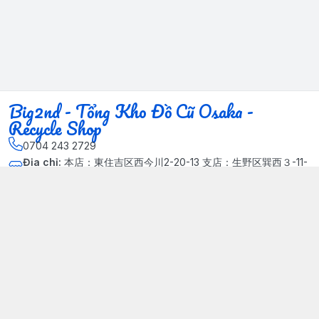
Big2nd - Tổng Kho Đồ Cũ Osaka -
Recycle Shop
0704 243 2729
Địa chỉ
:
本店：東住吉区西今川2-20-13 支店：生野区巽西３-11-
14, Phường Xuân Đỉnh, Hà Nội - Quận Bắc Từ Liêm
Kết nối
https://www.facebook.com/HasuRecycle.DoCu.Osaka.NhatBa
n
704 243 2729
Giới thiệu
© 2024 Sản phẩm phát triển bởi Big corporation