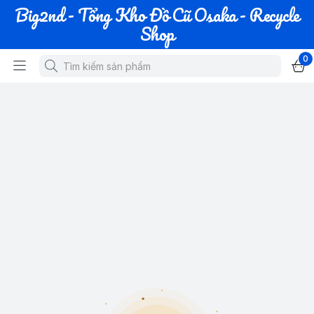
Big2nd - Tổng Kho Đồ Cũ Osaka - Recycle
Shop
0