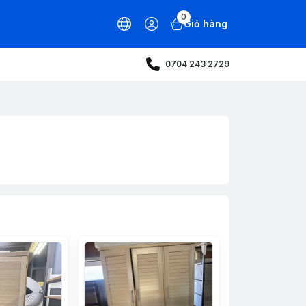
0
Giỏ hàng
0704 243 2729