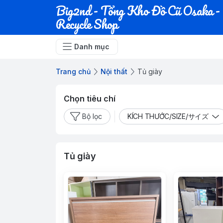
Big2nd - Tổng Kho Đồ Cũ Osaka -
Recycle Shop
Danh mục
Trang chủ
Nội thất
Tủ giày
Chọn tiêu chí
Bộ lọc
KÍCH THƯỚC/SIZE/サイズ
Tủ giày