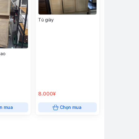
Tủ giày
cao
8.000¥
n mua
Chọn mua