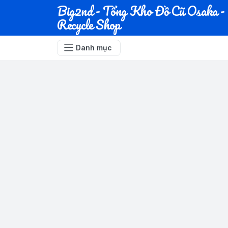
Big2nd - Tổng Kho Đồ Cũ Osaka -
Recycle Shop
Danh mục