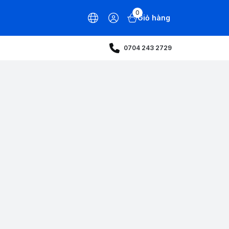
0
Giỏ hàng
0704 243 2729