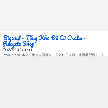
Big2nd - Tổng Kho Đồ Cũ Osaka -
Recycle Shop
0704 243 2729
Địa chỉ
:
本店：東住吉区西今川2-20-13 支店：生野区巽西３-11-
14, Phường Xuân Đỉnh, Hà Nội - Quận Bắc Từ Liêm
Kết nối
https://www.facebook.com/HasuRecycle.DoCu.Osaka.NhatBa
n
704 243 2729
Giới thiệu
© 2024 Sản phẩm phát triển bởi Big corporation