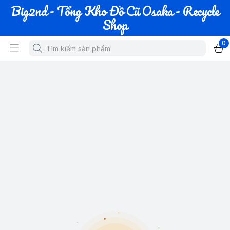
Big2nd - Tổng Kho Đồ Cũ Osaka - Recycle
Shop
0