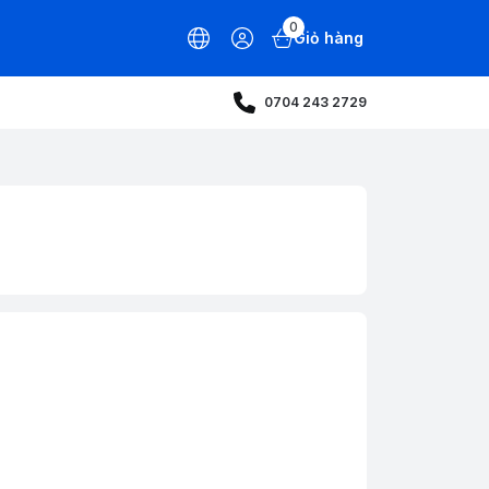
0
Giỏ hàng
0704 243 2729