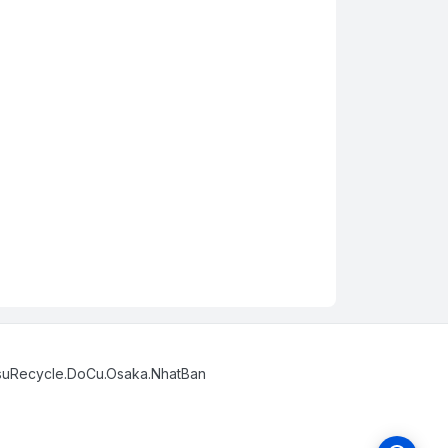
suRecycle.DoCu.Osaka.NhatBan