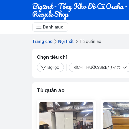
Big2nd - Tổng Kho Đồ Cũ Osaka -
Recycle Shop
Danh mục
Trang chủ
Nội thất
Tủ quần áo
Chọn tiêu chí
Bộ lọc
KÍCH THƯỚC/SIZE/サイズ
Tủ quần áo