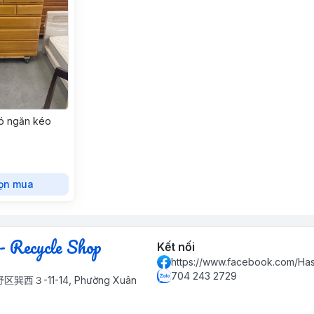
ó ngăn kéo
ọn mua
- Recycle Shop
Kết nối
https://www.facebook.com/Ha
704 243 2729
３-11-14, Phường Xuân