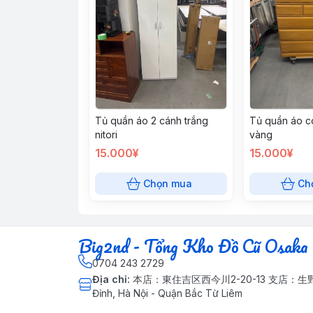
Tủ quần áo 2 cánh trắng
Tủ quần áo c
nitori
vàng
15.000¥
15.000¥
Chọn mua
Ch
Big2nd - Tổng Kho Đồ Cũ Osaka 
0704 243 2729
Địa chỉ
:
本店：東住吉区西今川2-20-13 支店：生野区巽西
Đỉnh, Hà Nội - Quận Bắc Từ Liêm