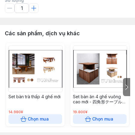
Số lượng
Các sản phẩm, dịch vụ khác
Set bàn trà thấp 4 ghế mới
Set bàn ăn 4 ghế vuông
cao mới - 四角形テーブルセ
ット
14.980¥
19.800¥
Chọn mua
Chọn mua